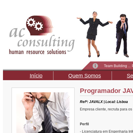
Team Building ...
uma forma de des
Início
Quem Somos
Se
ao desemprego...
Contactos
Programador JA
Refª: JAVALX | Local: Lisboa
Empresa cliente, recruta para os
Perfil
- Licenciatura em Engenharia Info